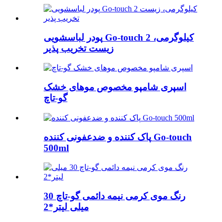
پودر لباسشویی Go-touch 2 کیلوگرمی،
زیست تخریب پذیر
اسپری شامپو مخصوص موهای خشک
گو-تاچ
پاک کننده و ضدعفونی کننده Go-touch
500ml
رنگ موی کرمی نیمه دائمی گو-تاچ 30
میلی لیتر*2