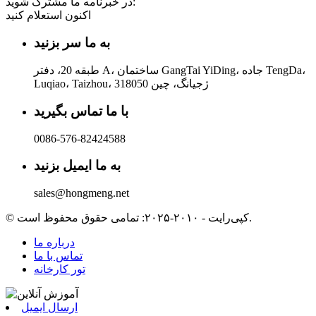
در خبرنامه ما مشترک شوید:
اکنون استعلام کنید
به ما سر بزنید
طبقه 20، دفتر A، ساختمان GangTai YiDing، جاده TengDa،
Luqiao، Taizhou، ژجیانگ، چین 318050
با ما تماس بگیرید
0086-576-82424588
به ما ایمیل بزنید
sales@hongmeng.net
© کپی‌رایت - ۲۰۱۰-۲۰۲۵: تمامی حقوق محفوظ است.
درباره ما
تماس با ما
تور کارخانه
ارسال ایمیل