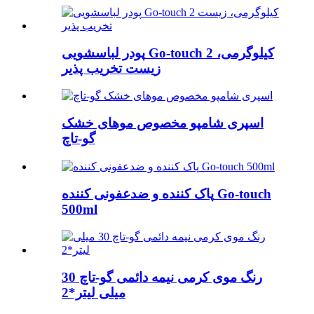
پودر لباسشویی Go-touch 2 کیلوگرمی،
زیست تخریب پذیر
اسپری شامپو مخصوص موهای خشک
گو-تاچ
پاک کننده و ضدعفونی کننده Go-touch
500ml
رنگ موی کرمی نیمه دائمی گو-تاچ 30
میلی لیتر*2