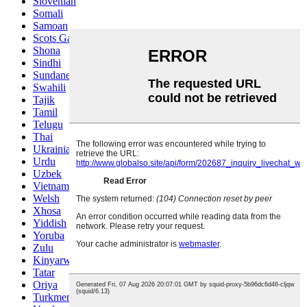
Slovenian
Somali
Samoan
Scots Gaelic
Shona
Sindhi
Sundanese
Swahili
Tajik
Tamil
Telugu
Thai
Ukrainian
Urdu
Uzbek
Vietnamese
Welsh
Xhosa
Yiddish
Yoruba
Zulu
Kinyarwanda
Tatar
Oriya
Turkmen