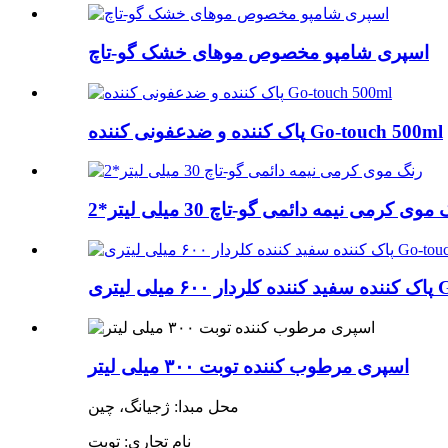
اسپری شامپو مخصوص موهای خشک گو-تاچ
پاک کننده و ضدعفونی کننده Go-touch 500ml
موی کرمی نیمه دائمی گو-تاچ 30 میلی لیتر*2
 Go-touch
اسپری مرطوب کننده توبت ۳۰۰ میلی لیتر
محل مبدا: ژجیانگ، چین
نام تجاری: توبت