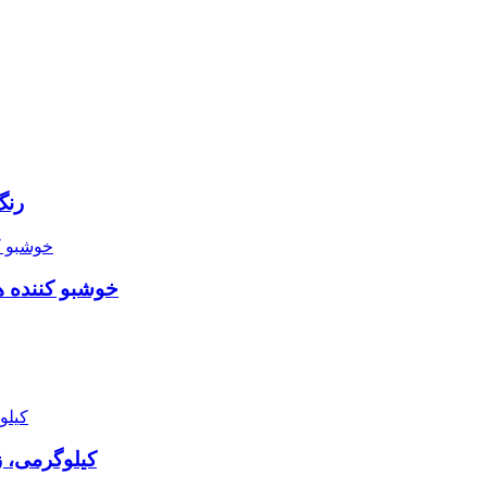
رنگ 
خوشبو کننده هوا ژله ای گو 
پودر لباسشویی ouch 2