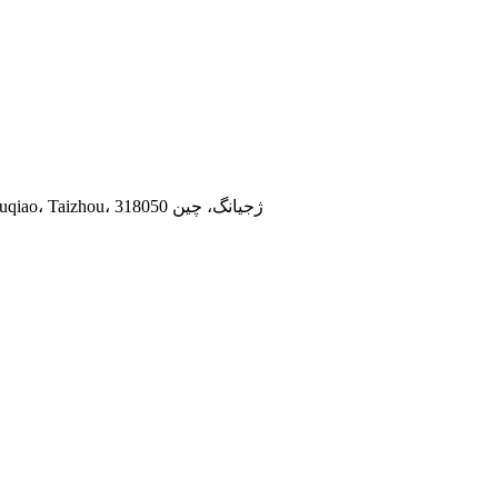
طبقه 20، دفتر A، ساختمان GangTai YiDing، جاده TengDa، Luqiao، Taizhou، ژجیانگ، چین 318050