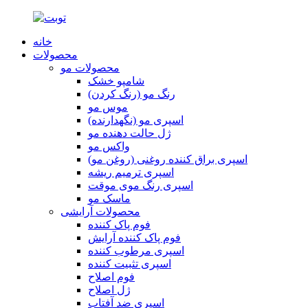
خانه
محصولات
محصولات مو
شامپو خشک
رنگ مو (رنگ کردن)
موس مو
اسپری مو (نگهدارنده)
ژل حالت دهنده مو
واکس مو
اسپری براق کننده روغنی (روغن مو)
اسپری ترمیم ریشه
اسپری رنگ موی موقت
ماسک مو
محصولات آرایشی
فوم پاک کننده
فوم پاک کننده آرایش
اسپری مرطوب کننده
اسپری تثبیت کننده
فوم اصلاح
ژل اصلاح
اسپری ضد آفتاب