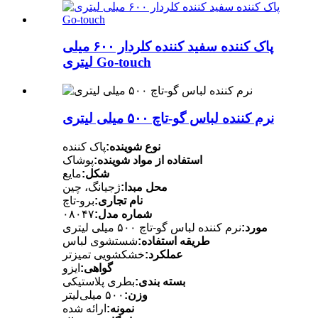
پاک کننده سفید کننده کلردار ۶۰۰ میلی
لیتری Go-touch
نرم کننده لباس گو-تاچ ۵۰۰ میلی لیتری
نوع شوینده:
پاک کننده
استفاده از مواد شوینده:
پوشاک
شکل:
مایع
محل مبدا:
ژجیانگ، چین
نام تجاری:
برو-تاچ
شماره مدل:
۰۸۰۴۷
مورد:
نرم کننده لباس گو-تاچ ۵۰۰ میلی لیتری
طریقه استفاده:
شستشوی لباس
عملکرد:
خشکشویی تمیزتر
گواهی:
ایزو
بسته بندی:
بطری پلاستیکی
وزن:
۵۰۰ میلی‌لیتر
نمونه:
ارائه شده