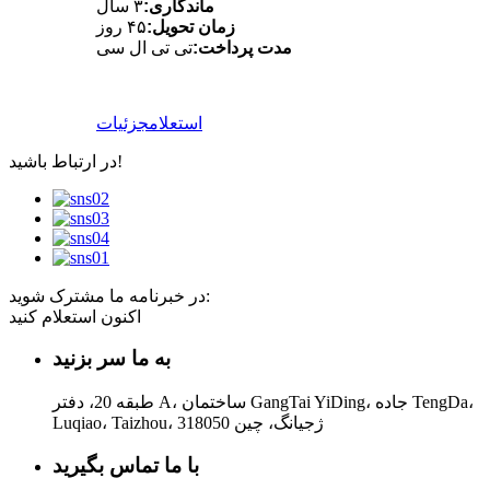
ماندگاری:
۳ سال
زمان تحویل:
۴۵ روز
مدت پرداخت:
تی تی ال سی
استعلام
جزئیات
در ارتباط باشید!
در خبرنامه ما مشترک شوید:
اکنون استعلام کنید
به ما سر بزنید
طبقه 20، دفتر A، ساختمان GangTai YiDing، جاده TengDa،
Luqiao، Taizhou، ژجیانگ، چین 318050
با ما تماس بگیرید