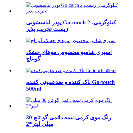
پودر لباسشویی Go-touch 2 کیلوگرمی،
زیست تخریب پذیر
اسپری شامپو مخصوص موهای خشک
گو-تاچ
پاک کننده و ضدعفونی کننده Go-touch
500ml
رنگ موی کرمی نیمه دائمی گو-تاچ 30
میلی لیتر*2