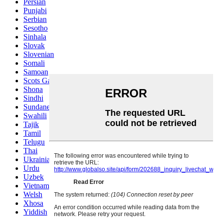
Persian
Punjabi
Serbian
Sesotho
Sinhala
Slovak
Slovenian
Somali
Samoan
Scots Gaelic
Shona
Sindhi
Sundanese
Swahili
Tajik
Tamil
Telugu
Thai
Ukrainian
Urdu
Uzbek
Vietnamese
Welsh
Xhosa
Yiddish