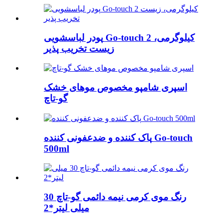
پودر لباسشویی Go-touch 2 کیلوگرمی،
زیست تخریب پذیر
اسپری شامپو مخصوص موهای خشک
گو-تاچ
پاک کننده و ضدعفونی کننده Go-touch
500ml
رنگ موی کرمی نیمه دائمی گو-تاچ 30
میلی لیتر*2