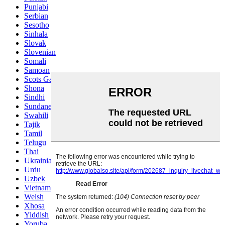
Punjabi
Serbian
Sesotho
Sinhala
Slovak
Slovenian
Somali
Samoan
Scots Gaelic
Shona
Sindhi
Sundanese
Swahili
Tajik
Tamil
Telugu
Thai
Ukrainian
Urdu
Uzbek
Vietnamese
Welsh
Xhosa
Yiddish
Yoruba