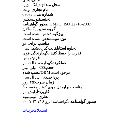
محل مبدا
:ژجیانگ، چین
نام تجاری
:توبت
شماره مدل
:08072
یونیسکس:
جنسیت
:GMPC، ISO 22716-2007
صدور گواهینامه
گروه سنی
بزرگسالان
ویژگی
مشخص نشده است
نوع مو
مشخص نشده است
مناسب برای
: مو
قالب‌گیری/شکل‌دهی:
جلوه استایل
قدرت را حفظ کنید
:نگهدارندگی قوی
فرم
:موس
عملکرد
:نگهدارنده حالت مو
حجم
:300 میلی لیتر
موجود است
نصب شده/ODM
پرداخت
:تی تی ال سی
زمان سرب
:۴۵ روز
مناسب برای
مدل موی کوتاه متوسط
S
کاربرد
:آرایش مو
بطری
:آلومینیوم
صدور گواهینامه
:
گواهینامه ایزو ۲۲۷۱۶-۲۰۰۷
استعلام
جزئیات