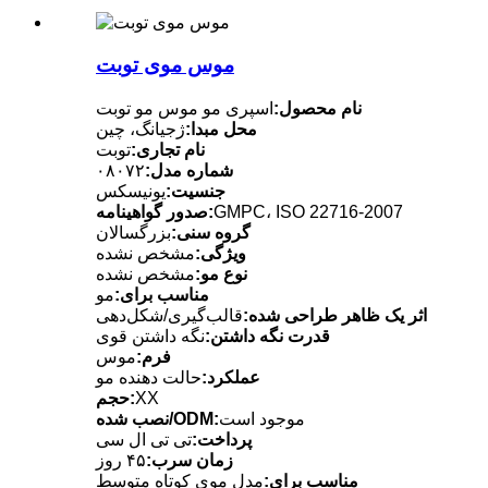
موس موی توبت
نام محصول:
اسپری مو موس مو توبت
محل مبدا:
ژجیانگ، چین
نام تجاری:
توبت
شماره مدل:
۰۸۰۷۲
جنسیت:
یونیسکس
GMPC، ISO 22716-2007
صدور گواهینامه:
گروه سنی:
بزرگسالان
ویژگی:
مشخص نشده
نوع مو:
مشخص نشده
مناسب برای:
مو
اثر یک ظاهر طراحی شده:
قالب‌گیری/شکل‌دهی
قدرت نگه داشتن:
نگه داشتن قوی
فرم:
موس
عملکرد:
حالت دهنده مو
XX
حجم:
موجود است
نصب شده/ODM:
پرداخت:
تی تی ال سی
زمان سرب:
۴۵ روز
مناسب برای:
مدل موی کوتاه متوسط