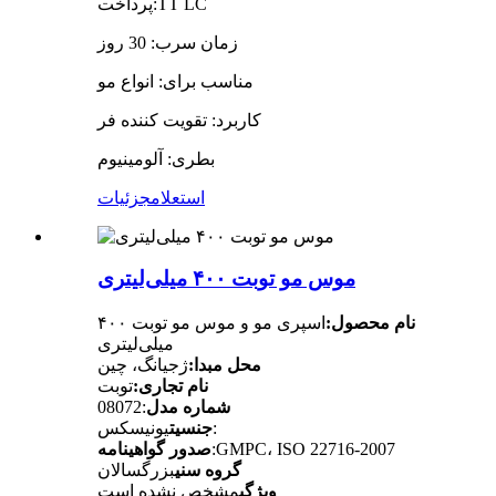
پرداخت:TT LC
زمان سرب: 30 روز
مناسب برای: انواع مو
کاربرد: تقویت کننده فر
بطری: آلومینیوم
استعلام
جزئیات
موس مو توبت ۴۰۰ میلی‌لیتری
نام محصول:
اسپری مو و موس مو توبت ۴۰۰
میلی‌لیتری
محل مبدا:
ژجیانگ، چین
نام تجاری:
توبت
شماره مدل
:08072
یونیسکس:
جنسیت
:GMPC، ISO 22716-2007
صدور گواهینامه
گروه سنی
بزرگسالان
ویژگی
مشخص نشده است