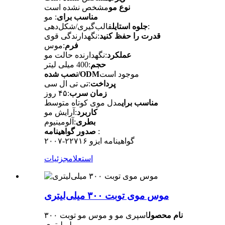
نوع مو
مشخص نشده است
مناسب برای
: مو
قالب‌گیری/شکل‌دهی:
جلوه استایل
قدرت را حفظ کنید
:نگهدارندگی قوی
فرم
:موس
عملکرد
:نگهدارنده حالت مو
حجم
:400 میلی لیتر
موجود است
نصب شده/ODM
پرداخت
:تی تی ال سی
زمان سرب
:۴۵ روز
مناسب برای
مدل موی کوتاه متوسط
کاربرد
:آرایش مو
بطری
:آلومینیوم
:
صدور گواهینامه
گواهینامه ایزو ۲۲۷۱۶-۲۰۰۷
استعلام
جزئیات
موس موی توبت ۳۰۰ میلی‌لیتری
نام محصول
اسپری مو و موس مو توبت ۳۰۰
میلی‌لیتری