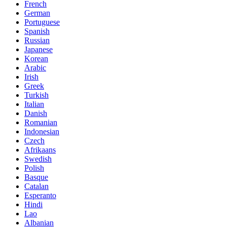
French
German
Portuguese
Spanish
Russian
Japanese
Korean
Arabic
Irish
Greek
Turkish
Italian
Danish
Romanian
Indonesian
Czech
Afrikaans
Swedish
Polish
Basque
Catalan
Esperanto
Hindi
Lao
Albanian