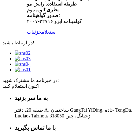
طریقه استفاده:
آرایش مو
بطری:
آلومینیوم
صدور گواهینامه:
گواهینامه ایزو ۲۲۷۱۶-۲۰۰۷
استعلام
جزئیات
در ارتباط باشید!
در خبرنامه ما مشترک شوید:
اکنون استعلام کنید
به ما سر بزنید
طبقه 20، دفتر A، ساختمان GangTai YiDing، جاده TengDa،
Luqiao، Taizhou، ژجیانگ، چین 318050
با ما تماس بگیرید