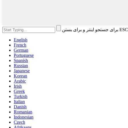
English
French
German
Portuguese
Spanish
Russian
Japanese
Korean
Arabic
Irish
Greek
Turkish
Italian
Danish
Romanian
Indonesian
Czech
Afrikaans