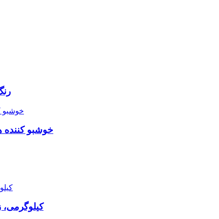
رنگ 
خوشبو کننده هوا ژله ای گو 
پودر لباسشویی ouch 2