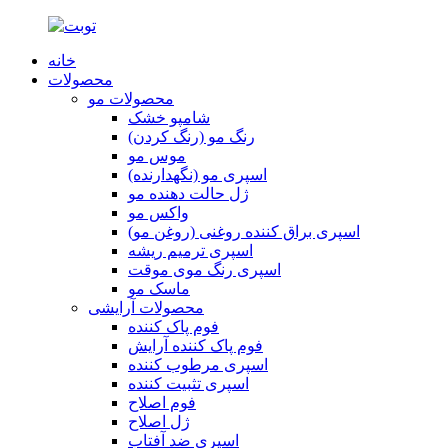
خانه
محصولات
محصولات مو
شامپو خشک
رنگ مو (رنگ کردن)
موس مو
اسپری مو (نگهدارنده)
ژل حالت دهنده مو
واکس مو
اسپری براق کننده روغنی (روغن مو)
اسپری ترمیم ریشه
اسپری رنگ موی موقت
ماسک مو
محصولات آرایشی
فوم پاک کننده
فوم پاک کننده آرایش
اسپری مرطوب کننده
اسپری تثبیت کننده
فوم اصلاح
ژل اصلاح
اسپری ضد آفتاب