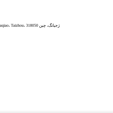
طبقه 20، دفتر A، ساختمان GangTai YiDing، جاده TengDa، Luqiao، Taizhou، ژجیانگ، چین 318050