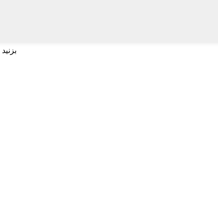
برای جستجو اینتر و برای بستن ESC بزنید