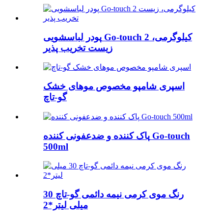
پودر لباسشویی Go-touch 2 کیلوگرمی،
زیست تخریب پذیر
اسپری شامپو مخصوص موهای خشک
گو-تاچ
پاک کننده و ضدعفونی کننده Go-touch
500ml
رنگ موی کرمی نیمه دائمی گو-تاچ 30
میلی لیتر*2