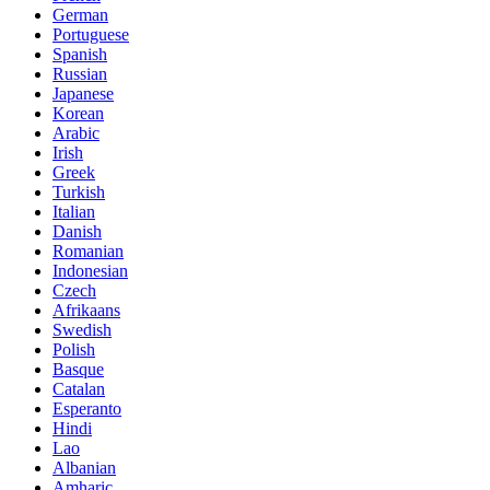
German
Portuguese
Spanish
Russian
Japanese
Korean
Arabic
Irish
Greek
Turkish
Italian
Danish
Romanian
Indonesian
Czech
Afrikaans
Swedish
Polish
Basque
Catalan
Esperanto
Hindi
Lao
Albanian
Amharic