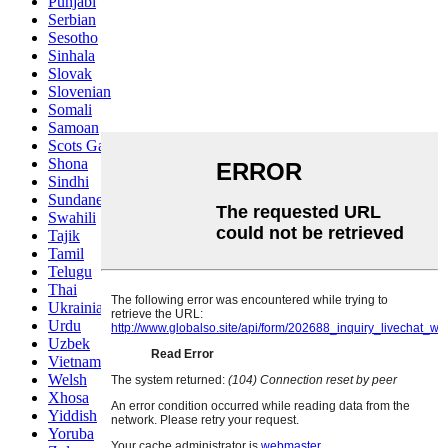
Punjabi
Serbian
Sesotho
Sinhala
Slovak
Slovenian
Somali
Samoan
Scots Gaelic
Shona
Sindhi
Sundanese
Swahili
Tajik
Tamil
Telugu
Thai
Ukrainian
Urdu
Uzbek
Vietnamese
Welsh
Xhosa
Yiddish
Yoruba