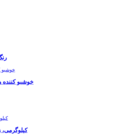
رنگ 
خوشبو کننده هوا ژله ای گو 
پودر لباسشویی ouch 2