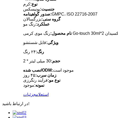
نوع:
کرم
جنسیت:
یونیسکس
GMPC، ISO 22716-2007
صدور گواهینامه:
گروه سنی:
بزرگسالان
عملکرد:
رنگ مو
 با اکسیدان
نام محصول:
ویژگی:
قابل شستشو
رنگ:
۲۴ رنگ
حجم:
30 میلی لیتر * 2
موجود است
نصب شده/ODM:
زمان سرب:
۴۵ روز
نوع مو:
فرآیند رنگرزی
نمونه
:موجود
استعلام
جزئیات
در ارتباط باشید!