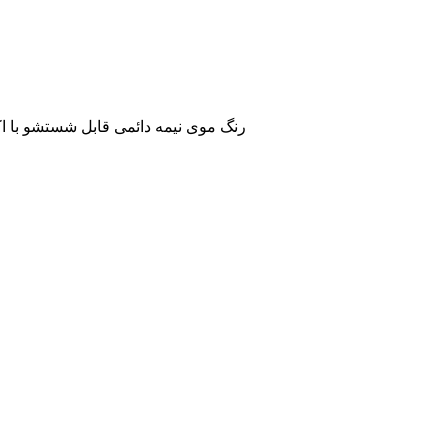
رنگ موی کرمی Go-touch 30ml*2 رنگ موی نیمه دائمی قابل شستشو