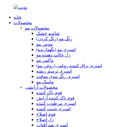
خانه
محصولات
محصولات مو
شامپو خشک
رنگ مو (رنگ کردن)
موس مو
اسپری مو (نگهدارنده)
ژل حالت دهنده مو
واکس مو
اسپری براق کننده روغنی (روغن مو)
اسپری ترمیم ریشه
اسپری رنگ موی موقت
ماسک مو
محصولات آرایشی
فوم پاک کننده
فوم پاک کننده آرایش
اسپری مرطوب کننده
اسپری تثبیت کننده
فوم اصلاح
ژل اصلاح
اسپری ضد آفتاب