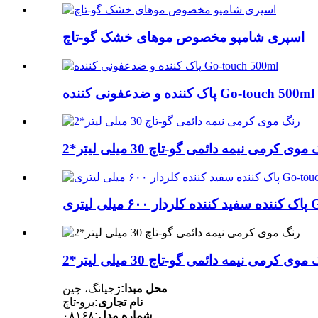
اسپری شامپو مخصوص موهای خشک گو-تاچ
پاک کننده و ضدعفونی کننده Go-touch 500ml
موی کرمی نیمه دائمی گو-تاچ 30 میلی لیتر*2
 Go-touch
موی کرمی نیمه دائمی گو-تاچ 30 میلی لیتر*2
محل مبدا:
ژجیانگ، چین
نام تجاری:
برو-تاچ
شماره مدل:
۰۸۱۶۸