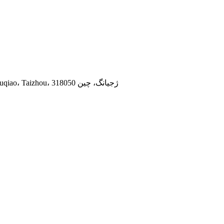
طبقه 20، دفتر A، ساختمان GangTai YiDing، جاده TengDa، Luqiao، Taizhou، ژجیانگ، چین 318050