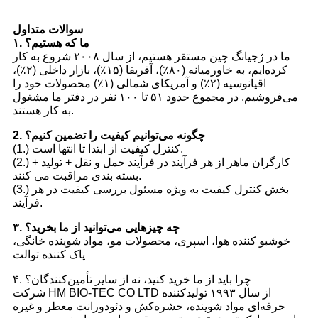
سوالات متداول
۱. ما که هستیم؟
ما در ژجیانگ چین مستقر هستیم، از سال ۲۰۰۸ شروع به کار
کرده‌ایم، به خاورمیانه (۸۰٪)، آفریقا (۱۵٪)، بازار داخلی (۲٪)،
اقیانوسیه (۲٪) و آمریکای شمالی (۱٪) محصولات خود را
می‌فروشیم. در مجموع حدود ۵۱ تا ۱۰۰ نفر در دفتر ما مشغول
به کار هستند.
2. چگونه می‌توانیم کیفیت را تضمین کنیم؟
(1.) کنترل کیفیت از ابتدا تا انتها است.
(2.) کارگران ماهر از هر فرآیند در فرآیند حمل و نقل + تولید +
بسته بندی مراقبت می کنند.
(3.) بخش کنترل کیفیت به ویژه مسئول بررسی کیفیت در هر
فرآیند.
۳. چه چیزهایی می‌توانید از ما بخرید؟
خوشبو کننده هوا، اسپری، محصولات مو، مواد شوینده خانگی،
پاک کننده توالت
۴. چرا باید از ما خرید کنید، نه از سایر تأمین‌کنندگان؟
شرکت HM BIO-TEC CO LTD از سال ۱۹۹۳ تولیدکننده
حرفه‌ای مواد شوینده، حشره‌کش و دئودورانت معطر و غیره