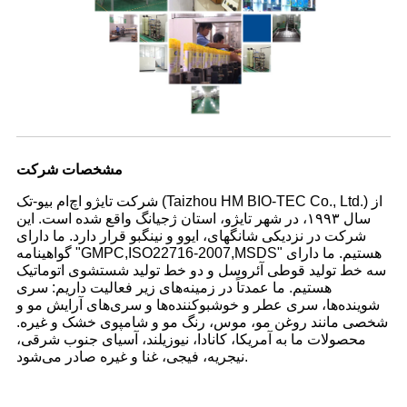
مشخصات شرکت
شرکت تایژو اچ‌ام بیو-تک (Taizhou HM BIO-TEC Co., Ltd.) از
سال ۱۹۹۳، در شهر تایژو، استان ژجیانگ واقع شده است. این
شرکت در نزدیکی شانگهای، ایوو و نینگبو قرار دارد. ما دارای
گواهینامه "GMPC,ISO22716-2007,MSDS" هستیم. ما دارای
سه خط تولید قوطی آئروسل و دو خط تولید شستشوی اتوماتیک
هستیم. ما عمدتاً در زمینه‌های زیر فعالیت داریم: سری
شوینده‌ها، سری عطر و خوشبوکننده‌ها و سری‌های آرایش مو و
شخصی مانند روغن مو، موس، رنگ مو و شامپوی خشک و غیره.
محصولات ما به آمریکا، کانادا، نیوزیلند، آسیای جنوب شرقی،
نیجریه، فیجی، غنا و غیره صادر می‌شود.