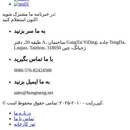
در خبرنامه ما مشترک شوید:
اکنون استعلام کنید
به ما سر بزنید
طبقه 20، دفتر A، ساختمان GangTai YiDing، جاده TengDa،
Luqiao، Taizhou، ژجیانگ، چین 318050
با ما تماس بگیرید
0086-576-82424588
به ما ایمیل بزنید
sales@hongmeng.net
© کپی‌رایت - ۲۰۱۰-۲۰۲۵: تمامی حقوق محفوظ است.
درباره ما
تماس با ما
تور کارخانه