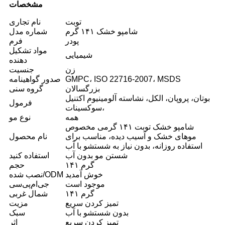
مشخصات
توبت
نام تجاری
شامپو خشک ۱۴۱ گرم
شماره مدل
پودر
فرم
مواد تشکیل
شیمیایی
دهنده
زن
جنسیت
GMPC، ISO 22716-2007، MSDS
صدور گواهینامه
بزرگسالان
گروه سنی
بوتان، پروپان، الکل، نشاسته آلومینیوم اکتنیل
فرمول
سوکسینات،
همه
نوع مو
شامپو خشک توبت ۱۴۱ گرمی مخصوص
موهای خشک و آسیب دیده، مناسب برای
نام محصول
استفاده روزانه، بدون نیاز به شستشو با آب
شستن مو بدون آب
استفاده کنید
۱۴۱ گرم
حجم
خوش آمدید
نصب شده/ODM
موجود است
جی‌ام‌پی‌سی
۱۴۱ گرم
شمال غربی
تمیز کردن سریع
مزیت
بدون شستشو با آب
سبک
تمیز کردن سریع
اثر