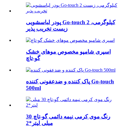
پودر لباسشویی Go-touch 2 کیلوگرمی،
زیست تخریب پذیر
اسپری شامپو مخصوص موهای خشک
گو-تاچ
پاک کننده و ضدعفونی کننده Go-touch
500ml
رنگ موی کرمی نیمه دائمی گو-تاچ 30
میلی لیتر*2