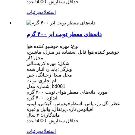
حداقل سفارش: 5000 عدد
استعلام
جزئیات
دانه‌های معطر توبت ایر ۴۰۰ گرم
نوع: مهره خوشبو کننده هوا
خوشبو کننده هوا قابل استفاده در منزل، ماشین،
محل کار
شکل: مهره کریستالی
ویژگی: پایدار، انبار شده
محل مبدا: ژجیانگ، چین
نام تجاری: توبت
شماره مدل: bd001
مورد: دانه‌های معطر هوای توبت ۴۰۰ گرم
اندازه: ۴۰۰ گرم
عطر: گل رز، یاس، اسطوخودوس، گیلاس، لیمو،
اقیانوس تازه، پرتقال، وانیل و غیره
ماندگاری: ۳ سال
حداقل سفارش: 5000 عدد
استعلام
جزئیات