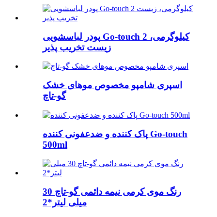
پودر لباسشویی Go-touch 2 کیلوگرمی،
زیست تخریب پذیر
اسپری شامپو مخصوص موهای خشک
گو-تاچ
پاک کننده و ضدعفونی کننده Go-touch
500ml
رنگ موی کرمی نیمه دائمی گو-تاچ 30
میلی لیتر*2