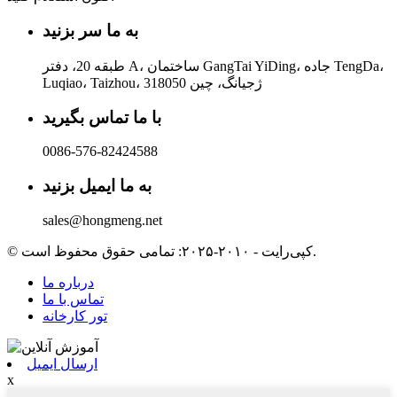
به ما سر بزنید
طبقه 20، دفتر A، ساختمان GangTai YiDing، جاده TengDa،
Luqiao، Taizhou، ژجیانگ، چین 318050
با ما تماس بگیرید
0086-576-82424588
به ما ایمیل بزنید
sales@hongmeng.net
© کپی‌رایت - ۲۰۱۰-۲۰۲۵: تمامی حقوق محفوظ است.
درباره ما
تماس با ما
تور کارخانه
ارسال ایمیل
x