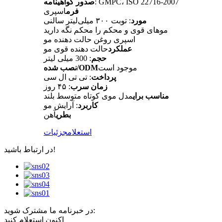
: GMPC، ISO 22716-2007
صدور گواهینامه
فرم
اسپری
مورد
: توبت ۳۰۰ میلی‌لیتر سالنی
موهای قوی و محکم را محکم نگه دارید
اسپری روغن حالت دهنده مو
عملکرد
حالت دهنده قوی مو
حجم
: 300 میلی لیتر
موجود است
نصب شده/ODM
پرداخت
: تی تی ال سی
زمان سرب
: ۴۵ روز
مناسب برای
مدل موی کوتاه متوسط ​​بلند
کاربرد
: آرایش مو
بطری
آهن
استعلام
جزئیات
در ارتباط باشید!
در خبرنامه ما مشترک شوید:
اکنون استعلام کنید