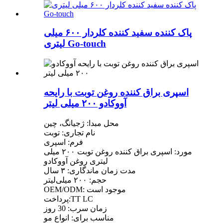
پاک کننده سفید کننده کلردار ۶۰۰ میلی
لیتری Go-touch
اسپری براق کننده روغن توبت با رایحه
آووکادو ۲۰۰ میلی لیتر
محل مبدا: ژجیانگ، چین
نام تجاری: توبت
فرم: اسپری
مورد: اسپری براق کننده روغن توبت ۲۰۰ میلی
لیتری روغن آووکادو
مدت زمان ماندگاری: ۳ سال
حجم: ۲۰۰ میلی‌لیتر
OEM/ODM: موجود است
پرداخت:TT LC
زمان سرب: 30 روز
مناسب برای: انواع مو