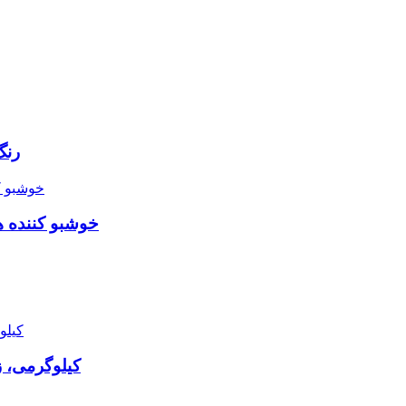
رنگ 
خوشبو کننده هوا ژله ای گو 
پودر لباسشویی ouch 2