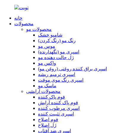
خانه
محصولات
محصولات مو
شامپو خشک
رنگ مو (رنگ کردن)
موس مو
اسپری مو (نگهدارنده)
ژل حالت دهنده مو
واکس مو
اسپری براق کننده روغنی (روغن مو)
اسپری ترمیم ریشه
اسپری رنگ موی موقت
ماسک مو
محصولات آرایشی
فوم پاک کننده
فوم پاک کننده آرایش
اسپری مرطوب کننده
اسپری تثبیت کننده
فوم اصلاح
ژل اصلاح
اسپری ضد آفتاب