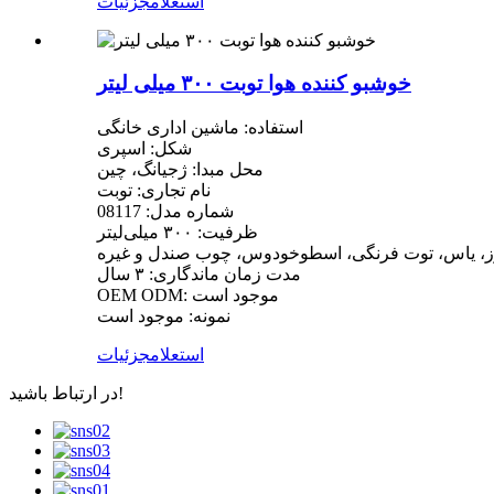
استعلام
جزئیات
خوشبو کننده هوا توبت ۳۰۰ میلی لیتر
استفاده: ماشین اداری خانگی
شکل: اسپری
محل مبدا: ژجیانگ، چین
نام تجاری: توبت
شماره مدل: 08117
ظرفیت: ۳۰۰ میلی‌لیتر
رز، یاس، توت فرنگی، اسطوخودوس، چوب صندل و غیره
مدت زمان ماندگاری: ۳ سال
OEM ODM: موجود است
نمونه: موجود است
استعلام
جزئیات
در ارتباط باشید!