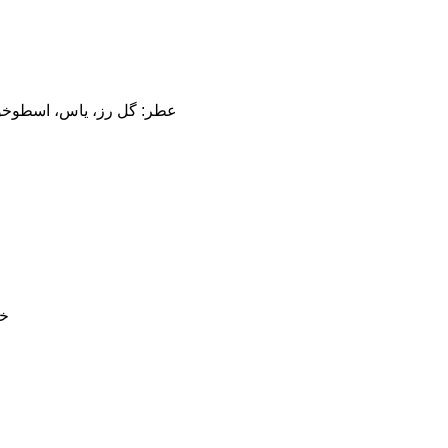
عطر: گل رز، یاس، اسطوخودو
خو