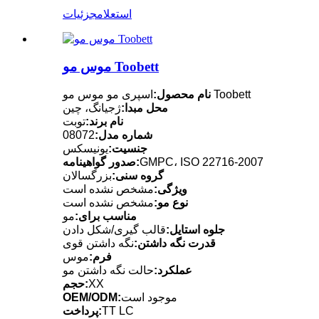
استعلام
جزئیات
موس مو Toobett
اسپری مو موس مو Toobett
نام محصول:
محل مبدا:
ژجیانگ، چین
نام برند:
توبت
شماره مدل:
08072
جنسیت:
یونیسکس
GMPC، ISO 22716-2007
صدور گواهینامه:
گروه سنی:
بزرگسالان
ویژگی:
مشخص نشده است
نوع مو:
مشخص نشده است
مناسب برای:
مو
جلوه استایل:
قالب گیری/شکل دادن
قدرت نگه داشتن:
نگه داشتن قوی
فرم:
موس
عملکرد:
حالت نگه داشتن مو
XX
حجم:
موجود است
OEM/ODM:
TT LC
پرداخت: