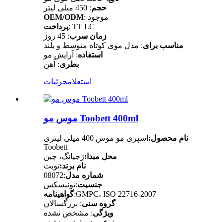
حجم
: 450 میلی لیتر
: موجود
OEM/ODM
: TT LC
پرداخت
زمان سرب
: 45 روز
مناسب برای
: مدل موی کوتاه متوسط ​​و بلند
استفاده
: آرایش مو
بطری
: آهن
استعلام
جزئیات
موس مو Toobett 400ml
نام محصول:
اسپری مو موس 400 میلی لیتری
Toobett
محل مبدا:
ژجیانگ، چین
نام برند:
توبت
شماره مدل
:08072
جنسیت
:یونیسکس
:GMPC، ISO 22716-2007
گواهینامه
گروه سنی
: بزرگسالان
ویژگی
: مشخص نشده