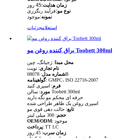
زمان هدایت:
45 روز
نوع مو:
فرآیند رنگرزی
نمونه
:موجود
استعلام
جزئیات
براق کننده روغن مو Toobett 300ml
محل مبدا
: ژجیانگ، چین
نام تجاری
: توبت
: 08078B
شماره مدل
: GMPC، ISO 22716-2007
گواهینامه
فرم
: اسپری کنید
: سالن Toobett 300ml
مورد
حرفه ای محکم مو نگه دارید
اسپری روغن یک ظاهر طراحی شده
تابع
: حالت دهی قوی مو
حجم
: 300 میلی لیتر
: موجود
OEM/ODM
: TT LC
پرداخت
زمان سرب
: 45 روز