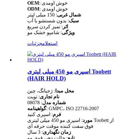
: خوش اومدی
OEM
: خوش اومدی
ODM
شمال غربی
: 150 میلی لیتر
سبک
: بدون شستشو با آب
اثر
: تمیز کردن سریع
ویژگی
: شامپو خشک مو
استعلام
جزئیات
اسپری مو 450 میلی لیتری Toobett
(HAIR HOLD)
محل مبدا
: ژجیانگ، چین
نام تجاری
: توبت
شماره مدل
: 08078
: GMPC، ISO 22716-2007
گواهینامه
فرم
: اسپری کنید
: اسپری مو 450 میلی لیتری Toobett از
مورد
فوق سفت کننده موقت حرفه ای
زمان نگهداری
: 3 سال
تابع
: حالت دهی قوی مو