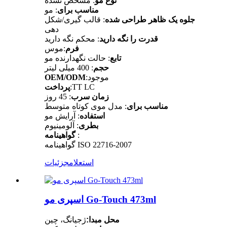
نوع مو
: مشخص نشده
مناسب برای
: مو
جلوه یک ظاهر طراحی شده
: قالب گیری/شکل
دهی
قدرت را نگه دارید
: محکم نگه دارید
فرم
:موس
تابع
: حالت نگهدارنده مو
حجم
: 400 میلی لیتر
:موجود
OEM/ODM
:TT LC
پرداخت
زمان سرب
: 45 روز
مناسب برای
: مدل موی کوتاه متوسط
استفاده
: آرایش مو
بطری
: آلومینیوم
:
گواهینامه
گواهینامه ISO 22716-2007
استعلام
جزئیات
اسپری مو Go-Touch 473ml
محل مبدا:
ژجیانگ، چین