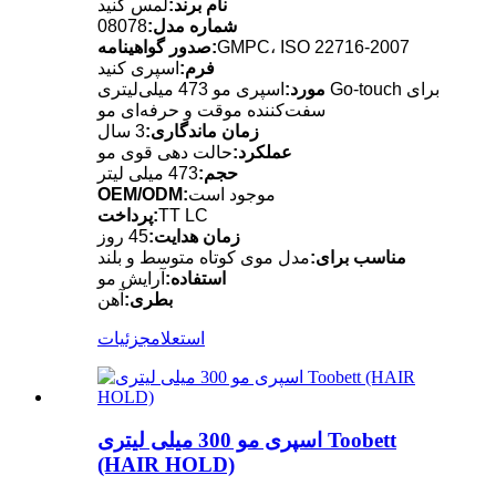
نام برند:
لمس کنید
شماره مدل:
08078
GMPC، ISO 22716-2007
صدور گواهینامه:
فرم:
اسپری کنید
مورد:
اسپری مو 473 میلی‌لیتری Go-touch برای
سفت‌کننده موقت و حرفه‌ای مو
زمان ماندگاری:
3 سال
عملکرد:
حالت دهی قوی مو
حجم:
473 میلی لیتر
موجود است
OEM/ODM:
TT LC
پرداخت:
زمان هدایت:
45 روز
مناسب برای:
مدل موی کوتاه متوسط ​​و بلند
استفاده:
آرایش مو
بطری:
آهن
استعلام
جزئیات
اسپری مو 300 میلی لیتری Toobett
(HAIR HOLD)