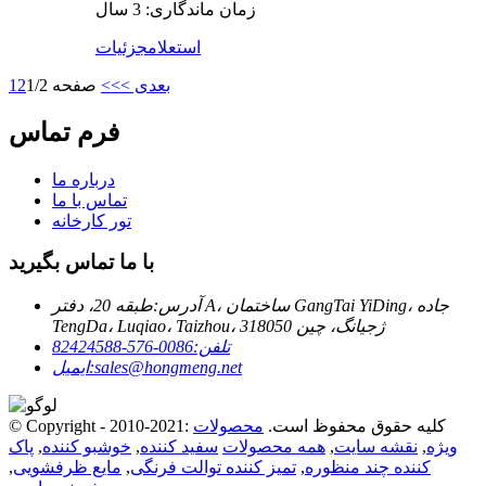
زمان ماندگاری: 3 سال
استعلام
جزئیات
بعدی >
>>
صفحه 1/2
2
1
فرم تماس
درباره ما
تماس با ما
تور کارخانه
با ما تماس بگیرید
آدرس:
طبقه 20، دفتر A، ساختمان GangTai YiDing، جاده
TengDa، Luqiao، Taizhou، ژجیانگ، چین 318050
تلفن:
0086-576-82424588
sales@hongmeng.net
ایمیل:
© Copyright - 2010-2021: کلیه حقوق محفوظ است.
محصولات
ویژه
,
نقشه سایت
,
همه محصولات
سفید کننده
,
خوشبو کننده
,
پاک
کننده چند منظوره
,
تمیز کننده توالت فرنگی
,
مایع ظرفشویی
,