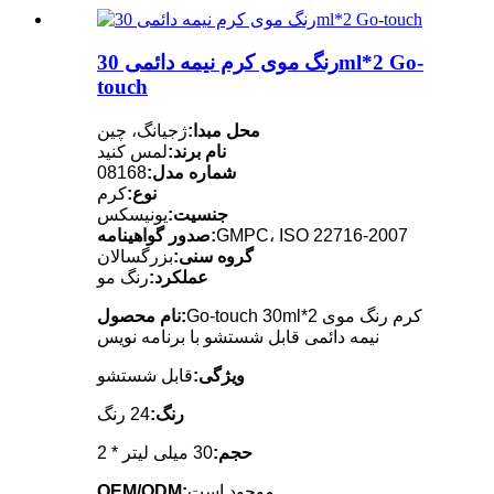
رنگ موی کرم نیمه دائمی 30ml*2 Go-
touch
محل مبدا:
ژجیانگ، چین
نام برند:
لمس کنید
شماره مدل:
08168
نوع:
کرم
جنسیت:
یونیسکس
GMPC، ISO 22716-2007
صدور گواهینامه:
گروه سنی:
بزرگسالان
عملکرد:
رنگ مو
Go-touch 30ml*2 کرم رنگ موی
نام محصول:
نیمه دائمی قابل شستشو با برنامه نویس
ویژگی:
قابل شستشو
رنگ:
24 رنگ
حجم:
30 میلی لیتر * 2
موجود است
OEM/ODM: