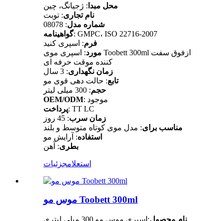
محل مبدا
: ژجیانگ، چین
نام تجاری
: توبت
شماره مدل
: 08078
: GMPC، ISO 22716-2007
گواهینامه
فرم
: اسپری کنید
: اسپری موی Toobett 300ml از
فوق سفت
مورد
کننده موقت حرفه ای
زمان نگهداری
: 3 سال
تابع
: حالت دهی قوی مو
حجم
: 300 میلی لیتر
: موجود
OEM/ODM
: TT LC
پرداخت
زمان سرب
: 45 روز
مناسب برای
: مدل موی کوتاه متوسط ​​و بلند
استفاده
: آرایش مو
بطری
: آهن
استعلام
جزئیات
موس مو Toobett 300ml
نام محصول
:اسپری موس مو 300 میلی لیتری