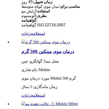
زمان تحویل:
45 روز
مناسب برای:
مدل موی کوتاه متوسط
استفاده:
آرایش مو
بطری:
آلومینیوم
گواهینامه:
گواهینامه ISO 22716-2007
استعلام
جزئیات
درمان موی مینکین 500 گرم
محل مبدا: گوانگژو، چین
نام تجاری: Minkin
مورد: درمان موی Minkin 500 گرم
زمان ماندگاری: 3 سال
استعلام
جزئیات