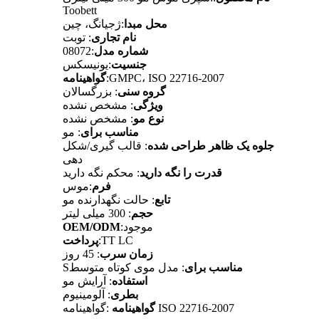
Toobett
محل مبدا
:ژجیانگ، چین
نام تجاری
: توبت
شماره مدل
:08072
جنسیت
:یونیسکس
:GMPC، ISO 22716-2007
گواهینامه
گروه سنی
: بزرگسالان
ویژگی
: مشخص نشده
نوع مو
: مشخص نشده
مناسب برای
: مو
جلوه یک ظاهر طراحی شده
: قالب گیری/شکل
دهی
قدرت را نگه دارید
: محکم نگه دارید
فرم
:موس
تابع
: حالت نگهدارنده مو
حجم
: 300 میلی لیتر
:موجود
OEM/ODM
:TT LC
پرداخت
زمان سرب
: 45 روز
مناسب برای
: مدل موی کوتاه متوسط
S
استفاده
: آرایش مو
بطری
: آلومینیوم
گواهینامه ISO 22716-2007
گواهینامه
: