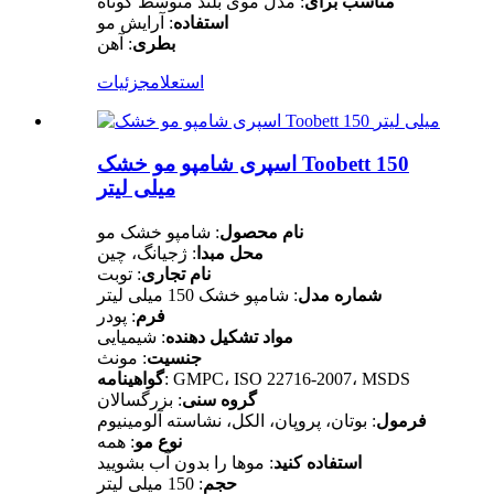
مناسب برای
: مدل موی بلند متوسط ​​کوتاه
استفاده
: آرایش مو
بطری
: آهن
استعلام
جزئیات
اسپری شامپو مو خشک Toobett 150
میلی لیتر
نام محصول
: شامپو خشک مو
محل مبدا
: ژجیانگ، چین
نام تجاری
: توبت
شماره مدل
: شامپو خشک 150 میلی لیتر
فرم
: پودر
مواد تشکیل دهنده
: شیمیایی
جنسیت
: مونث
: GMPC، ISO 22716-2007، MSDS
گواهینامه
گروه سنی
: بزرگسالان
فرمول
: بوتان، پروپان، الکل، نشاسته آلومینیوم
نوع مو
: همه
استفاده کنید
: موها را بدون آب بشویید
حجم
: 150 میلی لیتر